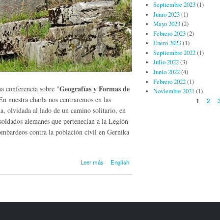
Septiembre 2023
(1)
Junio 2023
(1)
Mayo 2023
(2)
Febrero 2023
(2)
Enero 2023
(1)
Septiembre 2022
(1)
Julio 2022
(3)
Junio 2022
(4)
Febrero 2022
(1)
Geografías y Formas de
na conferencia sobre "
Noviembre 2021
(1)
En nuestra charla nos centraremos en las
Páginas
2
1
, olvidada al lado de un camino solitario, en
 soldados alemanes que pertenecían a la Legión
mbardeos contra la población civil en Gernika
sobre
Leer más
English
Geografías y
formas de
poder