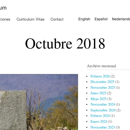
Pasar al
kum
contenido
principal
ciones
Curriculum Vitae
Contact
English
Español
Nederland
Idiomas
Octubre 2018
Archivo mensual
Febrero 2026
(2)
Diciembre 2025
(1)
Noviembre 2025
(1)
Junio 2025
(2)
Mayo 2025
(3)
Noviembre 2024
(1)
Septiembre 2024
(2)
Febrero 2024
(1)
Enero 2024
(1)
Noviembre 2023
(3)