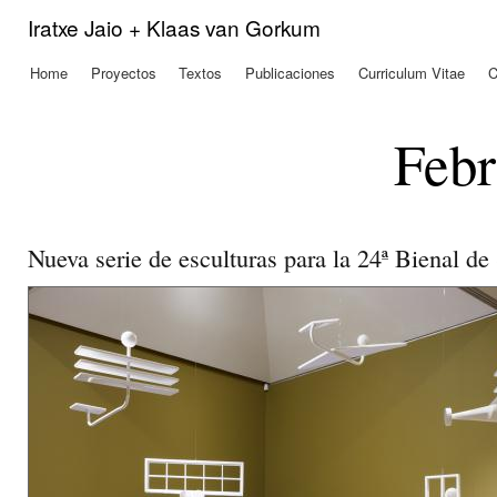
Pas
Iratxe Jaio + Klaas van Gorkum
con
prin
Home
Proyectos
Textos
Publicaciones
Curriculum Vitae
C
Menú principal
Febr
Nueva serie de esculturas para la 24ª Bienal d