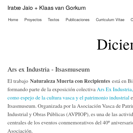
Pas
Iratxe Jaio + Klaas van Gorkum
con
prin
Home
Proyectos
Textos
Publicaciones
Curriculum Vitae
C
Menú principal
Dicie
Ars ex Industria - Itsasmuseum
Naturaleza Muerta con Recipientes
El trabajo
está en Bi
formando parte de la exposición colectiva
Ars Ex Industria,
como espejo de la cultura vasca y el patrimonio industrial
e
Itsasmuseum. Organizada por la Asociación Vasca de Patr
Industrial y Obras Públicas (AVPIOP), es una de las activi
centrales de los eventos conmemorativos del 40º aniversario
Asociación.