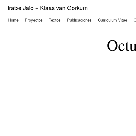
Pas
Iratxe Jaio + Klaas van Gorkum
con
prin
Home
Proyectos
Textos
Publicaciones
Curriculum Vitae
C
Menú principal
Octu