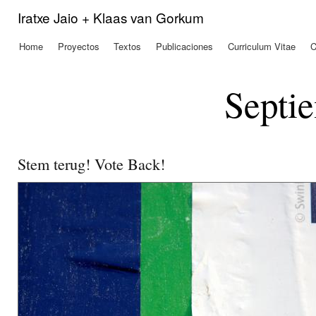
Pas
Iratxe Jaio + Klaas van Gorkum
con
prin
Home
Proyectos
Textos
Publicaciones
Curriculum Vitae
C
Menú principal
Septi
Stem terug! Vote Back!