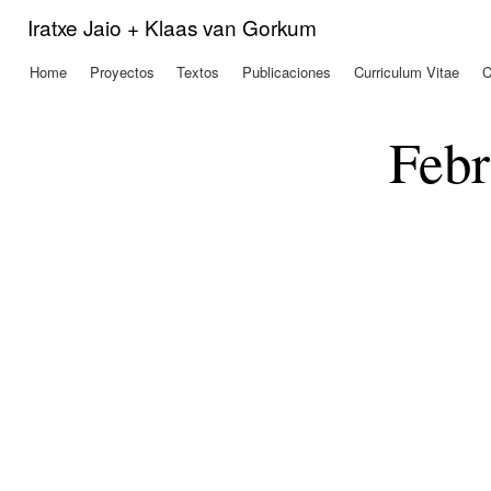
Pas
Iratxe Jaio + Klaas van Gorkum
con
prin
Home
Proyectos
Textos
Publicaciones
Curriculum Vitae
C
Menú principal
Febr