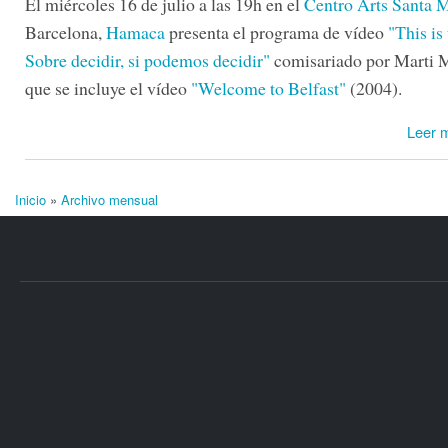
El miércoles 16 de julio a las 19h en el
Centro Arts Santa 
Barcelona,
Hamaca
presenta el programa de vídeo
"This is 
Sobre decidir, si podemos decidir"
comisariado por Marti 
que se incluye el vídeo
"Welcome to Belfast"
(2004).
Leer 
Inicio
»
Archivo mensual
Se encuentra usted aquí