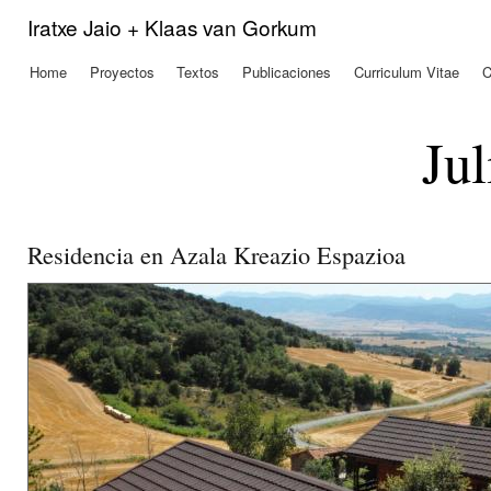
Pas
Iratxe Jaio + Klaas van Gorkum
con
prin
Home
Proyectos
Textos
Publicaciones
Curriculum Vitae
C
Menú principal
Jul
Residencia en Azala Kreazio Espazioa