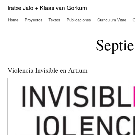
Pas
Iratxe Jaio + Klaas van Gorkum
con
prin
Home
Proyectos
Textos
Publicaciones
Curriculum Vitae
C
Menú principal
Septi
Violencia Invisible en Artium