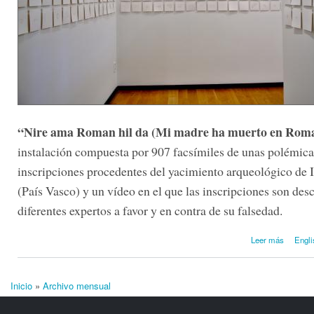
“Nire ama Roman hil da (Mi madre ha muerto en Rom
instalación compuesta por 907 facsímiles de unas polémica
inscripciones procedentes del yacimiento arqueológico de 
(País Vasco) y un vídeo en el que las inscripciones son des
diferentes expertos a favor y en contra de su falsedad.
sobre
Leer más
Engli
da (Mi
Inicio
»
Archivo mensual
Se encuentra usted aquí