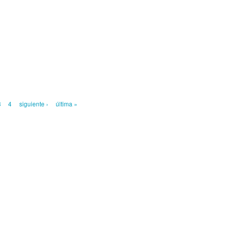
3
4
siguiente ›
última »