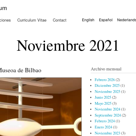
Pasar al
kum
contenido
principal
ciones
Curriculum Vitae
Contact
English
Español
Nederland
Idiomas
Noviembre 2021
Archivo mensual
Museoa de Bilbao
Febrero 2026
(2)
Diciembre 2025
(1)
Noviembre 2025
(1)
Junio 2025
(2)
Mayo 2025
(3)
Noviembre 2024
(1)
Septiembre 2024
(2)
Febrero 2024
(1)
Enero 2024
(1)
Noviembre 2023
(3)