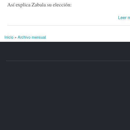
Así explica Zabala su elección:
Leer 
Inicio
»
Archivo mensual
Se encuentra usted aquí