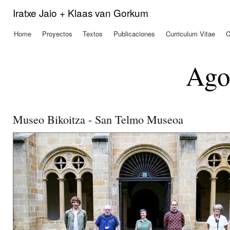
Pas
Iratxe Jaio + Klaas van Gorkum
con
prin
Home
Proyectos
Textos
Publicaciones
Curriculum Vitae
C
Menú principal
Ago
Museo Bikoitza - San Telmo Museoa