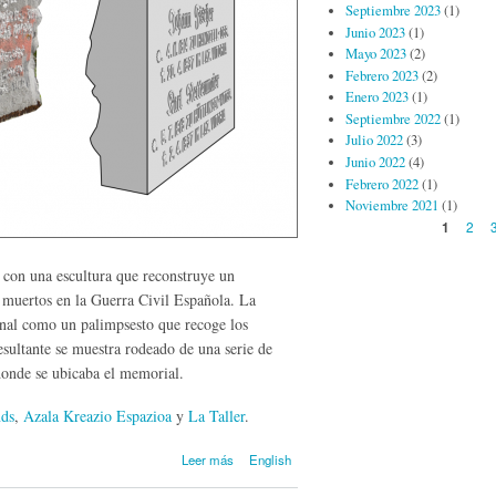
Septiembre 2023
(1)
Junio 2023
(1)
Mayo 2023
(2)
Febrero 2023
(2)
Enero 2023
(1)
Septiembre 2022
(1)
Julio 2022
(3)
Junio 2022
(4)
Febrero 2022
(1)
Noviembre 2021
(1)
Páginas
2
1
 con una escultura que reconstruye un
 muertos en la Guerra Civil Española. La
nal como un palimpsesto que recoge los
resultante se muestra rodeado de una serie de
donde se ubicaba el memorial.
ds
,
Azala Kreazio Espazioa
y
La Taller
.
sobre
Leer más
English
Alemanen
kanposantue