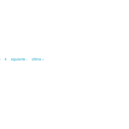
3
4
siguiente ›
última »