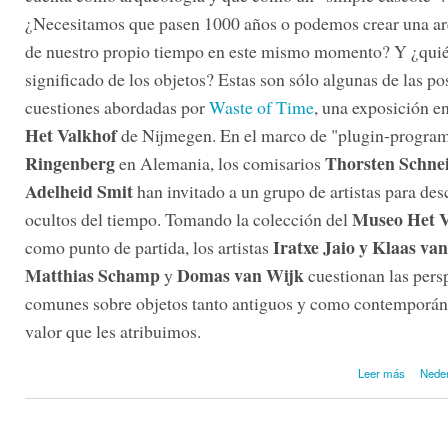
¿Necesitamos que pasen 1000 años o podemos crear una a
de nuestro propio tiempo en este mismo momento? Y ¿quié
significado de los objetos? Estas son sólo algunas de las po
cuestiones abordadas por
Waste of Time
, una exposición e
Het Valkhof
de Nijmegen. En el marco de "plugin-progra
Ringenberg
Thorsten Schne
en Alemania, los comisarios
Adelheid Smit
han invitado a un grupo de artistas para des
Museo Het V
ocultos del tiempo. Tomando la colección del
Iratxe Jaio y Klaas v
como punto de partida, los artistas
Matthias Schamp
Domas van Wijk
y
cuestionan las pers
comunes sobre objetos tanto antiguos y como contemporán
valor que les atribuimos.
sobre W
Leer más
Nede