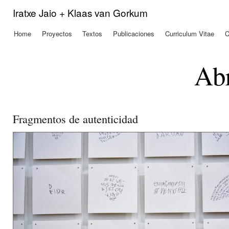
Pas
Iratxe Jaio + Klaas van Gorkum
con
prin
Home
Proyectos
Textos
Publicaciones
Curriculum Vitae
C
Menú principal
Abr
Fragmentos de autenticidad