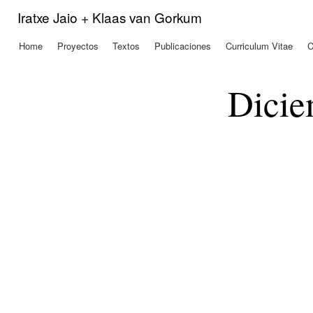
Pas
Iratxe Jaio + Klaas van Gorkum
con
prin
Home
Proyectos
Textos
Publicaciones
Curriculum Vitae
C
Menú principal
Dicie