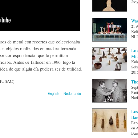
Joey
Was
21 A
Kel
NLIn
ros de metal con recortes que coleccionaba
ntes objetos realizados en madera torneada,
Lo 
por correspondencia, que le permitían
Mit
bricaba. Antes de fallecer en 1996, legó la
Kold
Seba
 idea de que algún día pudiera ser de utilidad.
2015
e MUSAC)
The
Sep
Rot
English
Nederlands
Noth
Los
Bar
Expo
en A
Barc