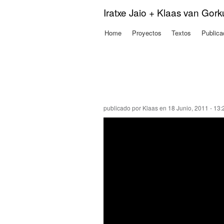
Iratxe Jaio + Klaas van Gor
Home
Proyectos
Textos
Publica
Menú principal
publicado por
Klaas
en 18 Junio, 2011 - 13: