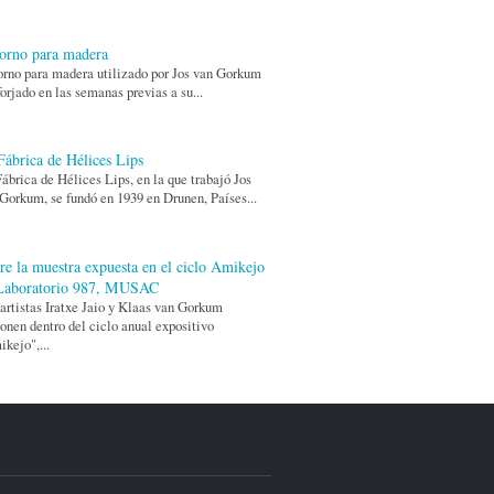
torno para madera
orno para madera utilizado por Jos van Gorkum
forjado en las semanas previas a su...
Fábrica de Hélices Lips
ábrica de Hélices Lips, en la que trabajó Jos
Gorkum, se fundó en 1939 en Drunen, Países...
re la muestra expuesta en el ciclo Amikejo
Laboratorio 987, MUSAC
artistas Iratxe Jaio y Klaas van Gorkum
onen dentro del ciclo anual expositivo
kejo",...