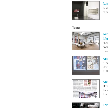
Réi
El c
expo
Texto
Ave
fáb
"Las
como
trav
Art
"The
Crit
Rott
Ant
Davi
Fábr
Plat
Fri