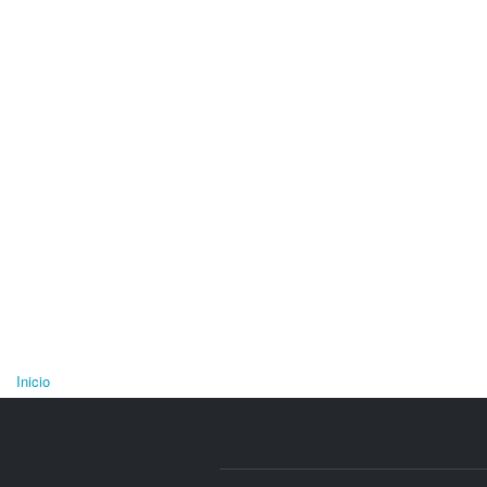
Inicio
Se encuentra usted aquí