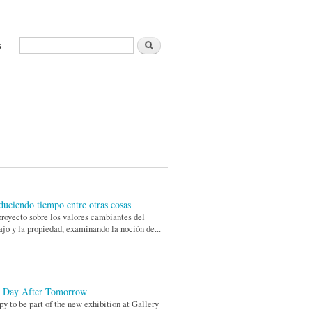
Buscar
s
Formulario de búsqueda
duciendo tiempo entre otras cosas
royecto sobre los valores cambiantes del
ajo y la propiedad, examinando la noción de...
 Day After Tomorrow
y to be part of the new exhibition at Gallery