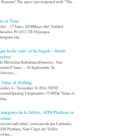
 Ramone! The space just reopened with “The...
te of Time
bril – 17 Junio, 2018Museo Het Valkhof,
fkensbos 59, 6511 TB Nijmegen
auguración:...
que ha de venir ya ha llegado - Koldo
xelena
o Mitxelena KulturuneaDonostia - San
stián25 Junio – 26 Septiembre 26,
Artistas:...
 Value of Nothing
tember 4 – November 16 2014, TENT
terdamOpening 4 September 17:00The Value of
ing...
 márgenes de la fábrica, ADN Platform en
celona
sición individual, comisariado por Latitudes,
DN Platform, Sant Cugat del Vallès,
elona...