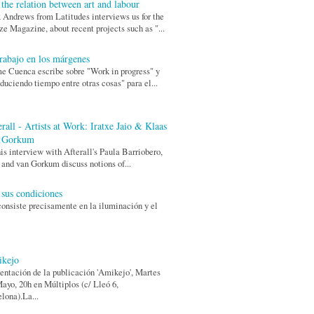
 the relation between art and labour
Andrews from Latitudes interviews us for the
ze Magazine, about recent projects such as "...
trabajo en los márgenes
e Cuenca escribe sobre "Work in progress" y
duciendo tiempo entre otras cosas" para el...
rall - Artists at Work: Iratxe Jaio & Klaas
 Gorkum
his interview with Afterall's Paula Barriobero,
 and van Gorkum discuss notions of...
 sus condiciones
consiste precisamente en la iluminación y el
kejo
entación de la publicación 'Amikejo', Martes
ayo, 20h en Múltiplos (c/ Lleó 6,
lona).La...