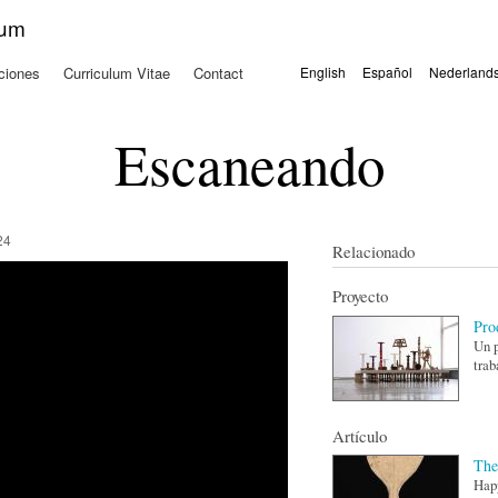
Pasar al
kum
contenido
principal
ciones
Curriculum Vitae
Contact
English
Español
Nederland
Idiomas
Escaneando
24
Relacionado
Proyecto
Pro
Un p
trab
Artículo
The
Happ