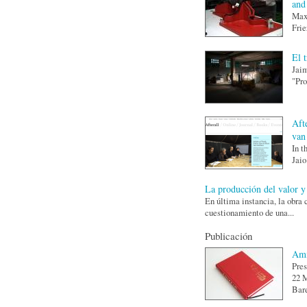
and
Max 
Frie
El 
Jaim
"Pro
Afte
van
In t
Jaio
La producción del valor y
En última instancia, la obra 
cuestionamiento de una...
Publicación
Ami
Pres
22 M
Bare