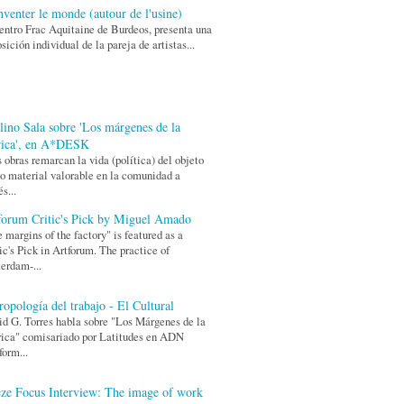
nventer le monde (autour de l'usine)
entro Frac Aquitaine de Burdeos, presenta una
sición individual de la pareja de artistas...
lino Sala sobre 'Los márgenes de la
rica', en A*DESK
 obras remarcan la vida (política) del objeto
 material valorable en la comunidad a
és...
forum Critic's Pick by Miguel Amado
 margins of the factory" is featured as a
ic's Pick in Artforum. The practice of
erdam-...
ropología del trabajo - El Cultural
d G. Torres habla sobre "Los Márgenes de la
ica" comisariado por Latitudes en ADN
form...
eze Focus Interview: The image of work