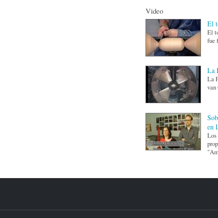
Video
El 
El t
fue 
La 
La F
van 
Sob
en 
Los 
prop
"Ami