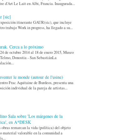
re d'Art Le Lait en Albi, Francia. Inaugurada...
r [sic]
xposición itinerante GAUR(sic), que incluye
tro trabajo Work in progress, ha llegado a su...
urak. Cerca a lo próximo
24 de octubre 2014 al 18 de enero 2015, Museo
Telmo, Donostia - San SebastiánLa
alación...
nventer le monde (autour de l'usine)
entro Frac Aquitaine de Burdeos, presenta una
sición individual de la pareja de artistas...
lino Sala sobre 'Los márgenes de la
rica', en A*DESK
 obras remarcan la vida (política) del objeto
 material valorable en la comunidad a
és...