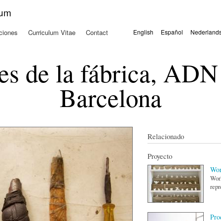
Pasar al
kum
contenido
principal
ciones
Curriculum Vitae
Contact
English
Español
Nederland
Idiomas
s de la fábrica, ADN
Barcelona
Relacionado
Proyecto
Wor
Work
repr
Pro