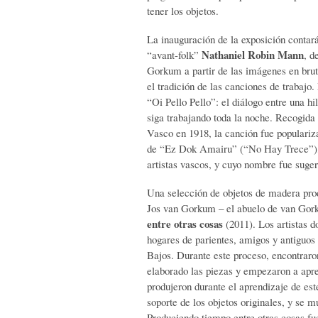
tener los objetos.
La inauguración de la exposición contará
Nathaniel Robin Mann
“avant-folk”
, d
Gorkum a partir de las imágenes en brut
el tradición de las canciones de trabajo.
“Oi Pello Pello”: el diálogo entre una hi
siga trabajando toda la noche. Recogida
Vasco en 1918, la canción fue populariz
de “Ez Dok Amairu” (“No Hay Trece”), 
artistas vascos, y cuyo nombre fue suger
Una selección de objetos de madera produ
Jos van Gorkum – el abuelo de van Gor
entre otras cosas
(2011). Los artistas d
hogares de parientes, amigos y antiguos 
Bajos. Durante este proceso, encontraron
elaborado las piezas y empezaron a apr
produjeron durante el aprendizaje de es
soporte de los objetos originales, y se m
Produciendo tiempo entre otras cosas fu