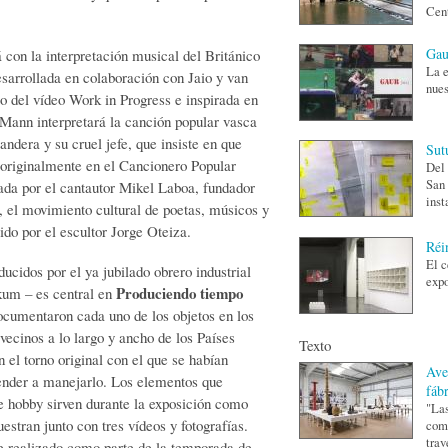
Cent
Gau
 con la interpretación musical del Británico
La e
esarrollada en colaboración con Jaio y van
nues
o del vídeo Work in Progress e inspirada en
Mann interpretará la canción popular vasca
landera y su cruel jefe, que insiste en que
Sut
 originalmente en el Cancionero Popular
Del 
San 
ada por el cantautor Mikel Laboa, fundador
inst
el movimiento cultural de poetas, músicos y
ido por el escultor Jorge Oteiza.
Réi
El c
cidos por el ya jubilado obrero industrial
expo
Produciendo tiempo
kum – es central en
ocumentaron cada uno de los objetos en los
vecinos a lo largo y ancho de los Países
Texto
 el torno original con el que se habían
Ave
ender a manejarlo. Los elementos que
fáb
te hobby sirven durante la exposición como
"Las
uestran junto con tres vídeos y fotografías.
como
trav
e realizado como parte de la temporada de