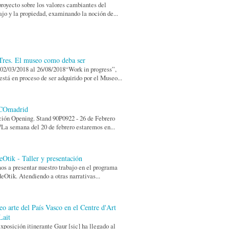
royecto sobre los valores cambiantes del
ajo y la propiedad, examinando la noción de...
res. El museo como deba ser
02/03/2018 al 26/08/2018“Work in progress”,
está en proceso de ser adquirido por el Museo...
COmadrid
ión Opening. Stand 90P0922 - 26 de Febrero
La semana del 20 de febrero estaremos en...
eOtik - Taller y presentación
s a presentar nuestro trabajo en el programa
eOtik. Atendiendo a otras narrativas...
eo arte del País Vasco en el Centre d'Art
Lait
xposición itinerante Gaur [sic] ha llegado al