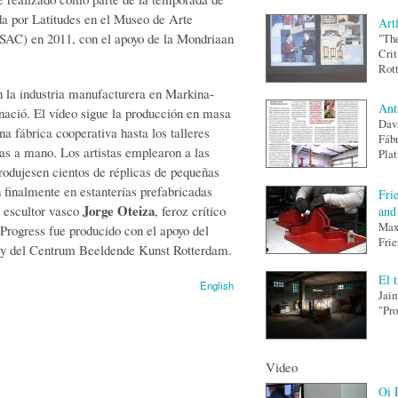
a por Latitudes en el Museo de Arte
Art
AC) en 2011, con el apoyo de la Mondriaan
"The
Crit
Rott
 la industria manufacturera en Markina-
Ant
nació. El vídeo sigue la producción en masa
Davi
na fábrica cooperativa hasta los talleres
Fábr
as a mano. Los artistas emplearon a las
Plat
produjesen cientos de réplicas de pequeñas
 finalmente en estanterías prefabricadas
Fri
Jorge Oteiza
l escultor vasco
, feroz crítico
and
Max 
 Progress fue producido con el apoyo del
Frie
y del Centrum Beeldende Kunst Rotterdam.
El 
English
Jaim
"Pro
Video
Oi 