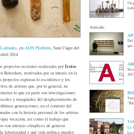
Un p
trab
Artículo
ART
Del 
que 
r
Latitudes
, en
ADN Platform
, Sant Cugat del
abril 2014
AR
Iratxe
s proyectos recientes realizados por
Secc
 en Róterdam, motivados por su interés en la
2017
s proyectos exploran lo escultórico y los
iva de artistas que, por lo general, no
meten lo que en parte son investigaciones
BId
Vamo
locales y marginales del desplazamiento de
"BId
 últimas generaciones, en el contexto del
ados con la historia personal de los artistas
propia vocación, así como el trabajo que
Vid
ectos son además cómplices de generar
Le 
la laboriosidad y qué vida política pueden
La e