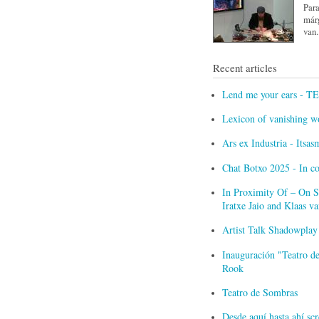
Para
márg
van.
Recent articles
Lend me your ears - T
Lexicon of vanishing w
Ars ex Industria - Itsa
Chat Botxo 2025 - In c
In Proximity Of – On Sc
Iratxe Jaio and Klaas 
Artist Talk Shadowplay
Inauguración "Teatro de
Rook
Teatro de Sombras
Desde aquí hasta ahí s