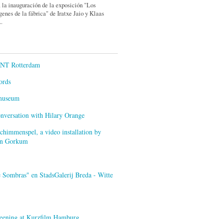
 la inauguración de la exposición "Los
enes de la fábrica" de Iratxe Jaio y Klaas
..
ENT Rotterdam
ords
smuseum
onversation with Hilary Orange
himmenspel, a video installation by
van Gorkum
 Sombras" en StadsGalerij Breda - Witte
creening at Kurzfilm Hamburg