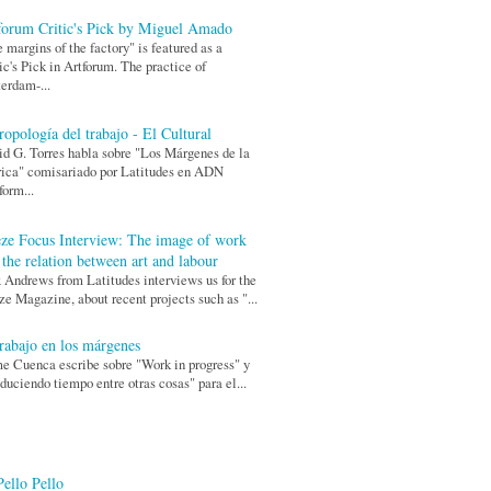
forum Critic's Pick by Miguel Amado
 margins of the factory" is featured as a
ic's Pick in Artforum. The practice of
erdam-...
ropología del trabajo - El Cultural
d G. Torres habla sobre "Los Márgenes de la
ica" comisariado por Latitudes en ADN
form...
eze Focus Interview: The image of work
 the relation between art and labour
Andrews from Latitudes interviews us for the
ze Magazine, about recent projects such as "...
trabajo en los márgenes
e Cuenca escribe sobre "Work in progress" y
duciendo tiempo entre otras cosas" para el...
Pello Pello