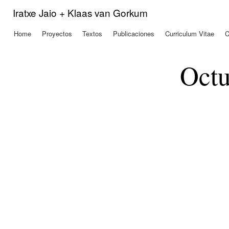
Pas
Iratxe Jaio + Klaas van Gorkum
con
prin
Home
Proyectos
Textos
Publicaciones
Curriculum Vitae
C
Menú principal
Octu