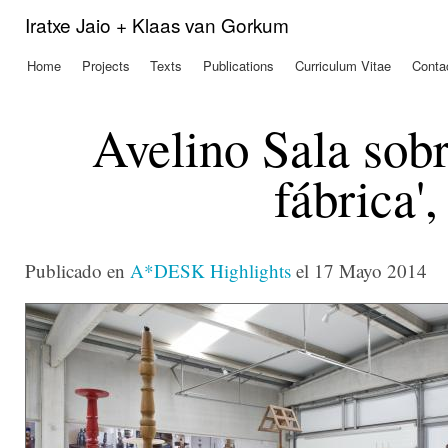
Ski
Iratxe Jaio + Klaas van Gorkum
mai
con
Home
Projects
Texts
Publications
Curriculum Vitae
Conta
Main menu
Avelino Sala sob
fábrica
Publicado en
A*DESK Highlights
el 17 Mayo 2014