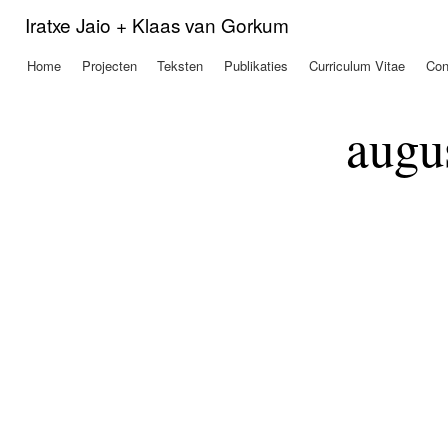
Ove
Iratxe Jaio + Klaas van Gorkum
en 
de
Home
Projecten
Teksten
Publikaties
Curriculum Vitae
Con
Hoofdmenu
alg
inh
gaa
augu