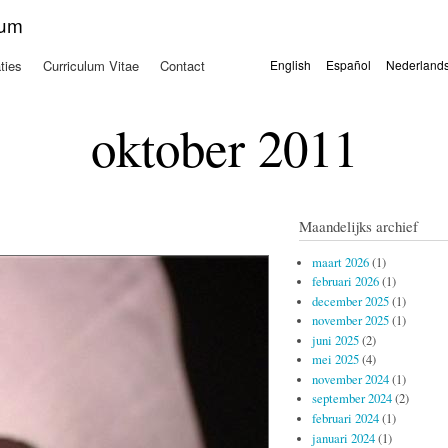
Overslaan
kum
en naar
de
ties
Curriculum Vitae
Contact
English
Español
Nederland
algemene
Talen
inhoud
gaan
oktober 2011
Maandelijks archief
maart 2026
(1)
februari 2026
(1)
december 2025
(1)
november 2025
(1)
juni 2025
(2)
mei 2025
(4)
november 2024
(1)
september 2024
(2)
februari 2024
(1)
januari 2024
(1)