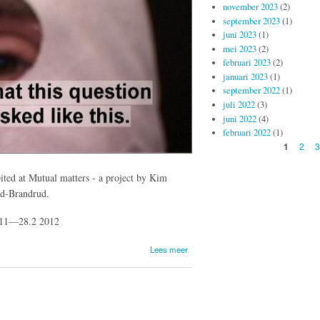
november 2023
(2)
september 2023
(1)
juni 2023
(1)
mei 2023
(2)
februari 2023
(2)
januari 2023
(1)
september 2022
(1)
juli 2022
(3)
juni 2022
(4)
februari 2022
(1)
Pagina's
2
3
1
ited at Mutual matters - a project by Kim
ad-Brandrud.
011—28.2 2012
over
Lees meer
Mutual
matters -
Konsthall
C