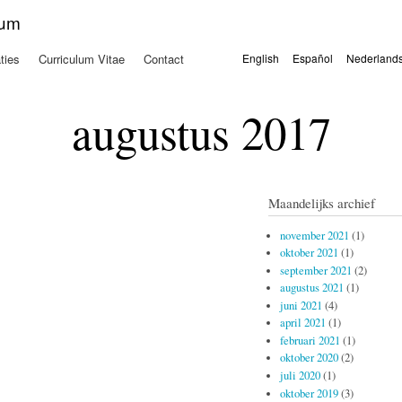
Overslaan
kum
en naar
de
ties
Curriculum Vitae
Contact
English
Español
Nederland
algemene
Talen
inhoud
gaan
augustus 2017
Maandelijks archief
november 2021
(1)
oktober 2021
(1)
september 2021
(2)
augustus 2021
(1)
juni 2021
(4)
april 2021
(1)
februari 2021
(1)
oktober 2020
(2)
juli 2020
(1)
oktober 2019
(3)