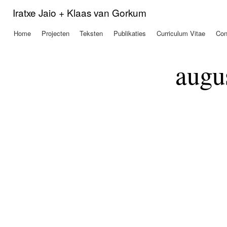
Ove
Iratxe Jaio + Klaas van Gorkum
en 
de
Home
Projecten
Teksten
Publikaties
Curriculum Vitae
Con
Hoofdmenu
alg
inh
gaa
augu