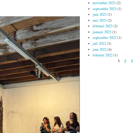
november 2023
(2)
een
september 2023
(1)
videoinstallatie
juni 2023
(1)
van Iratxe Jaio
en Klaas van
mei 2023
(2)
Gorkum
februari 2023
(2)
januari 2023
(1)
september 2022
(1)
juli 2022
(3)
juni 2022
(4)
februari 2022
(1)
Pagina's
2
3
1