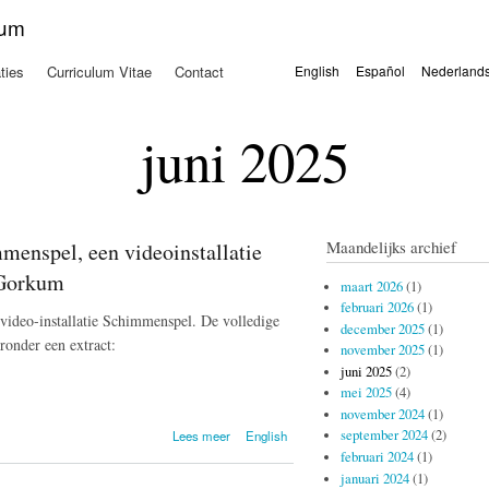
Overslaan
kum
en naar
de
ties
Curriculum Vitae
Contact
English
Español
Nederland
algemene
Talen
inhoud
gaan
juni 2025
Maandelijks archief
menspel, een videoinstallatie
 Gorkum
maart 2026
(1)
februari 2026
(1)
 video-installatie Schimmenspel. De volledige
december 2025
(1)
eronder een extract:
november 2025
(1)
juni 2025
(2)
mei 2025
(4)
november 2024
(1)
over In
september 2024
(2)
Lees meer
English
nabijheid van -
februari 2024
(1)
Over
januari 2024
(1)
Schimmenspel,