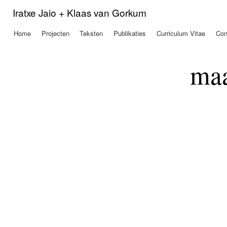
Ove
Iratxe Jaio + Klaas van Gorkum
en 
de
Home
Projecten
Teksten
Publikaties
Curriculum Vitae
Con
Hoofdmenu
alg
inh
gaa
maa