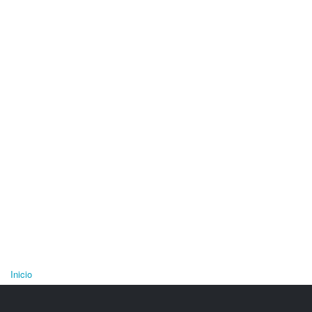
Inicio
Se encuentra usted aquí