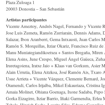
Plaza Zuloaga 1
20003 Donostia – San Sebastián
Artistas participantes
Vicente Ameztoy, Andrés Nagel, Fernando y Vicente R
Jose Luis Zumeta, Ramón Zurriarain, Dennis Adams, 
Salazar, Ibon Aranberri, Gema Intxausti, Juan Carlos M
Ramón S. Morquillas, Itziar Okariz, Francisco Ruiz de 
Manu Muniategiandikoetxea + Santos Bregaña, Miren 
Elena Asins, June Crespo, Miguel Ángel Gaüeca, Zuha
Iruretagoiena, Iratxe Jaio + Klaas van Gorkum, Asier 
Alain Urrutia, Elena Aitzkoa, José Ramón Ais, Txaro A
Usue Arrieta + Vicente Vázquez, Clemente Bernard, Jo
Otamendi, Carlos Irijalba, Mikel Eskauriaza, Cristina Ig
Amaia Molinet, Ohiana Goenaga, Ixone Sadaba, Pepo S
Gorka Eizagirre, Itziar Barrio, Iñaki Garmendia, Erlea
Zabala, Hinrich Sachs, Laurita Siles, Edurne González,