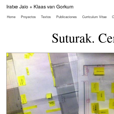
Pas
Iratxe Jaio + Klaas van Gorkum
con
prin
Home
Proyectos
Textos
Publicaciones
Curriculum Vitae
C
Menú principal
Suturak. Ce