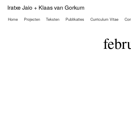
Ove
Iratxe Jaio + Klaas van Gorkum
en 
de
Home
Projecten
Teksten
Publikaties
Curriculum Vitae
Con
Hoofdmenu
alg
inh
gaa
febr