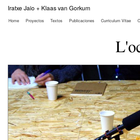
Pas
Iratxe Jaio + Klaas van Gorkum
con
prin
Home
Proyectos
Textos
Publicaciones
Curriculum Vitae
C
Menú principal
L'o