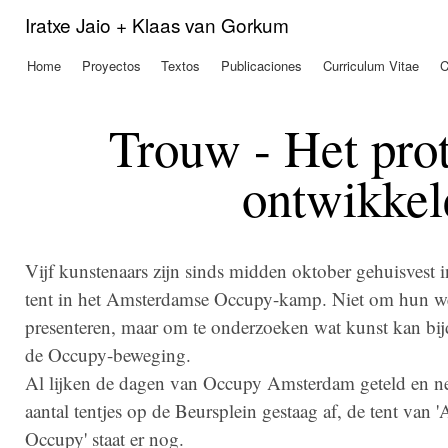
Pas
Iratxe Jaio + Klaas van Gorkum
con
prin
Home
Proyectos
Textos
Publicaciones
Curriculum Vitae
C
Menú principal
Trouw - Het prot
ontwikkel
Vijf kunstenaars zijn sinds midden oktober gehuisvest i
tent in het Amsterdamse Occupy-kamp. Niet om hun we
presenteren, maar om te onderzoeken wat kunst kan bi
de Occupy-beweging.
Al lijken de dagen van Occupy Amsterdam geteld en n
aantal tentjes op de Beursplein gestaag af, de tent van 'A
Occupy' staat er nog.