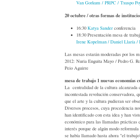
Van Gorkum / PRPC / Txuspo Poy
20 octubre / otras formas de instituci
16:30
Katya Sander
conferencia
18:30 Presentación mesa de traba
Irene Kopelman / Daniel Llaría / 
Las mesas estarán moderadas por los m
2012: Nuria Enguita Mayo / Pedro G. Ro
Peio Aguirre
mesa de trabajo 1 nuevas economías c
La centralidad de la cultura alcanzada d
incontestada revolución conservadora, q
que el arte y la cultura pudieran ser o
Diversos procesos, cuya procedencia nos 
han identificado con esta idea y han vis
económico para las llamadas prácticas c
interés porque de algún modo reformula 
se había llamado hasta ahora "el trabajo"