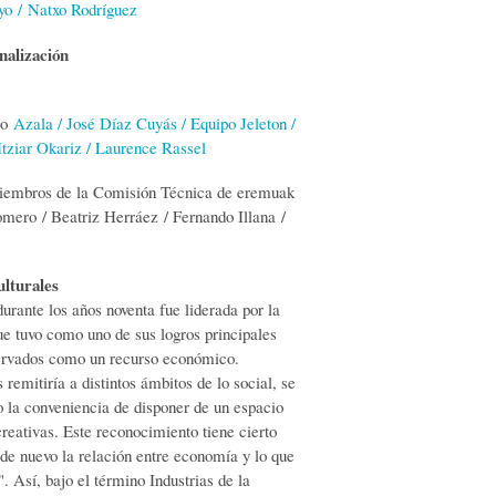
o / Natxo Rodríguez
onalización
jo
Azala / José Díaz Cuyás / Equipo Jeleton /
Itziar Okariz / Laurence Rassel
iembros de la Comisión Técnica de eremuak
mero / Beatriz Herráez / Fernando Illana /
ulturales
urante los años noventa fue liderada por la
ue tuvo como uno de sus logros principales
bservados como un recurso económico.
remitiría a distintos ámbitos de lo social, se
to la conveniencia de disponer de un espacio
reativas. Este reconocimiento tiene cierto
de nuevo la relación entre economía y lo que
. Así, bajo el término Industrias de la