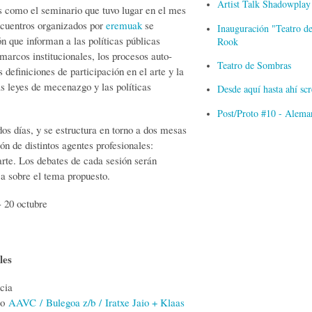
Artist Talk Shadowplay
as como el seminario que tuvo lugar en el mes
encuentros organizados por
eremuak
se
Inauguración "Teatro de
ón que informan a las políticas públicas
Rook
arcos institucionales, los procesos auto-
Teatro de Sombras
as definiciones de participación en el arte y la
as leyes de mecenazgo y las políticas
Desde aquí hasta ahí s
Post/Proto #10 - Alema
dos días, y se estructura en torno a dos mesas
ón de distintos agentes profesionales:
 arte. Los debates de cada sesión serán
ca sobre el tema propuesto.
- 20 octubre
ales
cia
jo
AAVC / Bulegoa z/b / Iratxe Jaio + Klaas