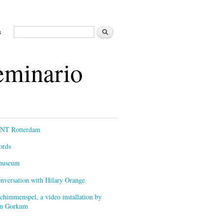
Buscar
s
Formulario de búsqueda
Seminario
ENT Rotterdam
ords
smuseum
onversation with Hilary Orange
himmenspel, a video installation by
van Gorkum