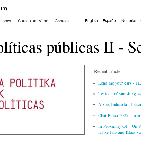
Pasar al
kum
contenido
principal
ciones
Curriculum Vitae
Contact
English
Español
Nederland
Idiomas
olíticas públicas II - 
Recent articles
Lend me your ears - T
Lexicon of vanishing w
Ars ex Industria - Itsa
Chat Botxo 2025 - In c
In Proximity Of – On Sc
Iratxe Jaio and Klaas 