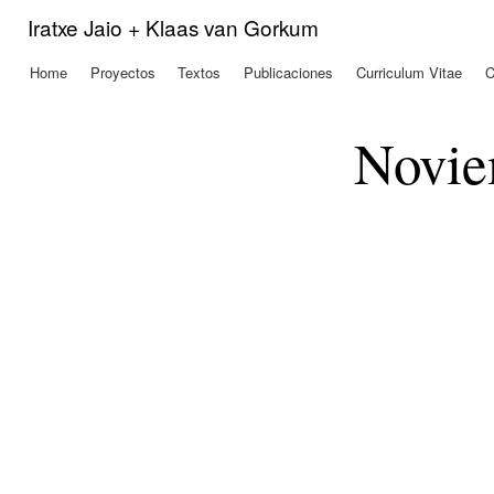
Pas
Iratxe Jaio + Klaas van Gorkum
con
prin
Home
Proyectos
Textos
Publicaciones
Curriculum Vitae
C
Menú principal
Novie