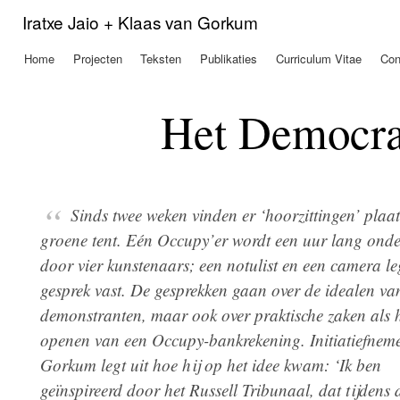
Ove
Iratxe Jaio + Klaas van Gorkum
en 
de
Home
Projecten
Teksten
Publikaties
Curriculum Vitae
Con
Hoofdmenu
alg
inh
gaa
Het Democra
Sinds twee weken vinden er ‘hoorzittingen’ plaat
groene tent. Eén Occupy’er wordt een uur lang ond
door vier kunstenaars; een notulist en een camera le
gesprek vast. De gesprekken gaan over de idealen va
demonstranten, maar ook over praktische zaken als 
openen van een Occupy-bankrekening. Initiatiefnem
Gorkum legt uit hoe hij op het idee kwam: ‘Ik ben
geïnspireerd door het Russell Tribunaal, dat tijdens 