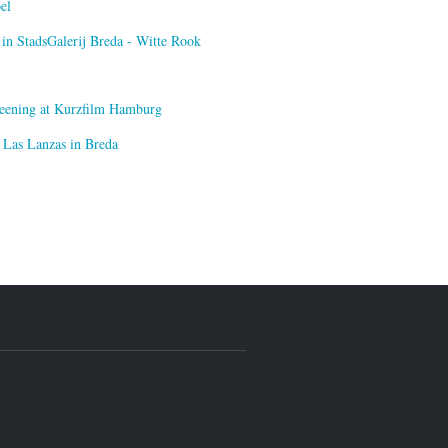
el
n StadsGalerij Breda - Witte Rook
creening at Kurzfilm Hamburg
 Las Lanzas in Breda