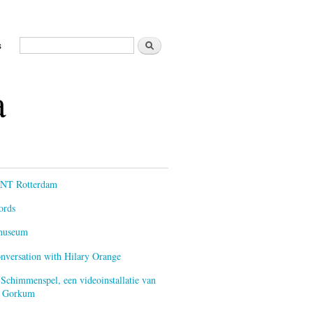
Zoeken
s
Zoekveld
a
ENT Rotterdam
ords
smuseum
onversation with Hilary Orange
 Schimmenspel, een videoinstallatie van
an Gorkum