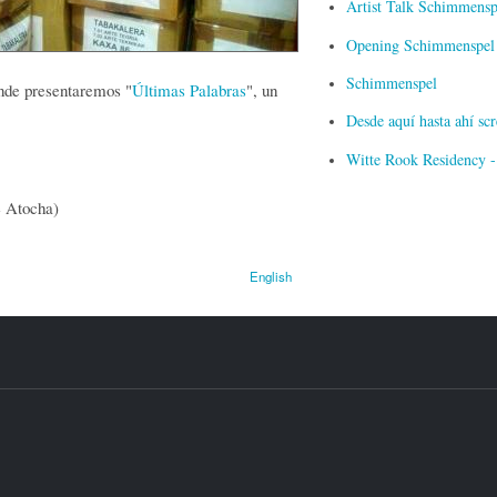
Artist Talk Schimmensp
Opening Schimmenspel i
Schimmenspel
onde presentaremos "
Últimas Palabras
", un
Desde aquí hasta ahí s
Witte Rook Residency -
e Atocha)
English