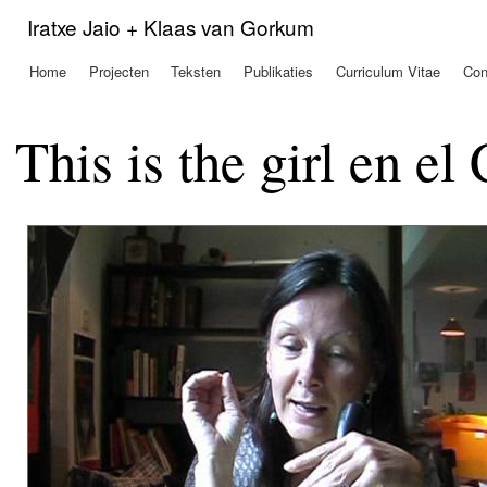
Ove
Iratxe Jaio + Klaas van Gorkum
en 
de
Home
Projecten
Teksten
Publikaties
Curriculum Vitae
Con
Hoofdmenu
alg
inh
gaa
This is the girl en e