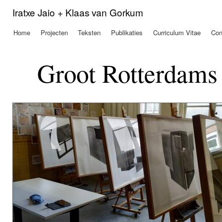
Ove
Iratxe Jaio + Klaas van Gorkum
en 
de
Home
Projecten
Teksten
Publikaties
Curriculum Vitae
Con
Hoofdmenu
alg
inh
gaa
Groot Rotterdams