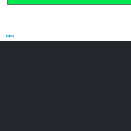
Home
U bent hier