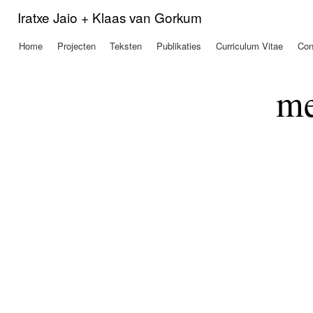
Ove
Iratxe Jaio + Klaas van Gorkum
en 
de
Home
Projecten
Teksten
Publikaties
Curriculum Vitae
Con
Hoofdmenu
alg
inh
gaa
me