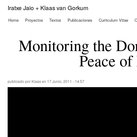
Pas
Iratxe Jaio + Klaas van Gorkum
con
prin
Home
Proyectos
Textos
Publicaciones
Curriculum Vitae
C
Menú principal
Monitoring the Do
Peace of
publicado por
Klaas
en 17 Junio, 2011 - 14:57