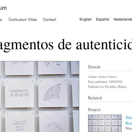
Skip to
kum
main
content
ns
Curriculum Vitae
Contact
English
Español
Nederland
Languages
agmentos de autentici
Details
Author:
Jaime Cuenca
Date published:
10/04/2018
Published in:
Periódico Bilbao
Related
Project
Nir
Ro
Nir