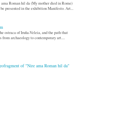
e ama Roman hil da (My mother died in Rome)
 be presented in the exhibition Manifesto. Art...
0m
he ostraca of Iruña-Veleia, and the path that
s from archaeology to contemporary art....
eofragment of "Nire ama Roman hil da"