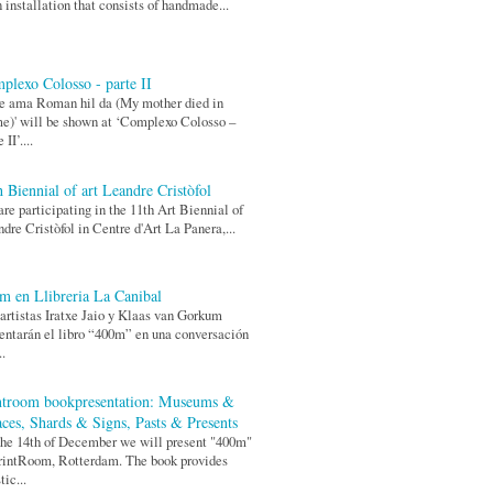
n installation that consists of handmade...
plexo Colosso - parte II
e ama Roman hil da (My mother died in
)' will be shown at ‘Complexo Colosso –
 II’....
h Biennial of art Leandre Cristòfol
re participating in the 11th Art Biennial of
dre Cristòfol in Centre d'Art La Panera,...
m en Llibreria La Canibal
artistas Iratxe Jaio y Klaas van Gorkum
entarán el libro “400m” en una conversación
..
ntroom bookpresentation: Museums &
aces, Shards & Signs, Pasts & Presents
he 14th of December we will present "400m"
rintRoom, Rotterdam. The book provides
tic...