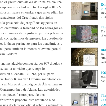
en el yacimiento alavés de Iruña-Veleia una
Exh
ripciones, fechados entre los siglos III y V.
in 
mbrosos: frases en euskera que antecedían las
400
entaciones del Crucificado dos siglos
exhi
 la presencia de jeroglíficos egipcios en
The
s dictaminó la falsedad de los hallazgos en
The 
ces en manos de la justicia, pero la polémica
of A
ndo con acérrimos defensores. La cuestión de
po, la única pertinente para los académicos y
ate, pero también la menos relevante para el
BId
s van Gorkum.
We h
"BId
audi
una instalación compuesta por 907 dibujos y
e se suma un video que recoge los
196
os en el debate. El libro, por su parte,
We a
txe Jaio y Klaas van Gorkum solicitaron en
San 
leia al Museo Arqueológico de Álava para su
e Contemporáneo de Álava. Las autoridades
e las piezas forman parte de una
The
frustrar el proyecto, este resultado hizo
Cha
dou
ar una declaración oficial sobre la naturaleza