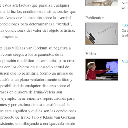
Nir
estos artefactos (que paraliza cualquier
will
n a la luz las condiciones institucionales que
te. Antes que la cuestión sobre la “verdad”
Publication
s condiciones para determinar esa “verdad”,
40
as condiciones del valor del objeto artístico,
On t
lead
 proyectos.
txe Jaio y Klaas van Gorkum su negativa a
Video
n como ciegos a los argumentos de la
spiración mediático-universitaria, para otros.
Vid
ar con los objetos en su estadio actual de
itución que lo permitiría (como un museo de
cusión a un plano verdaderamente crítico y
posibilidad de cualquier discurso sobre el
frases en euskera de Iruña-Veleia son
por ejemplo, tiene enormes repercusiones para
antes y por encima de esa cuestión está la
ue esta significa y cuáles son las condiciones
 proyecto de Iratxe Jaio y Klaas van Gorkum
xistente, contribuyendo a enriquecerla desde