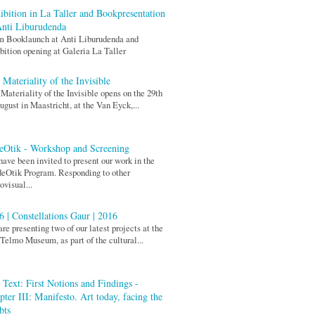
ibition in La Taller and Bookpresentation
Anti Liburudenda
m Booklaunch at Anti Liburudenda and
bition opening at Galeria La Taller
 Materiality of the Invisible
Materiality of the Invisible opens on the 29th
ugust in Maastricht, at the Van Eyck,...
eOtik - Workshop and Screening
ave been invited to present our work in the
eOtik Program. Responding to other
ovisual...
6 | Constellations Gaur | 2016
re presenting two of our latest projects at the
Telmo Museum, as part of the cultural...
 Text: First Notions and Findings -
pter III: Manifesto. Art today, facing the
bts