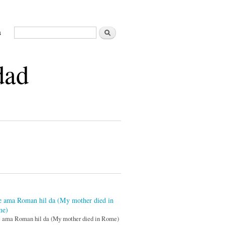
Search
s
Search form
dad
e ama Roman hil da (My mother died in
me)
e ama Roman hil da (My mother died in Rome)