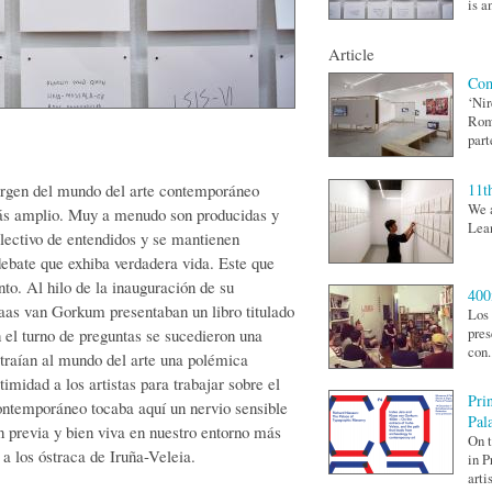
is a
Article
Com
‘Nir
Rome
parte
11t
surgen del mundo del arte contemporáneo
We a
más amplio. Muy a menudo son producidas y
Lean
lectivo de entendidos y se mantienen
ebate que exhiba verdadera vida. Este que
nto. Al hilo de la inauguración de su
400
laas van Gorkum presentaban un libro titulado
Los 
pres
el turno de preguntas se sucedieron una
con.
 traían al mundo del arte una polémica
imidad a los artistas para trabajar sobre el
Pri
contemporáneo tocaba aquí un nervio sensible
Pal
n previa y bien viva en nuestro entorno más
On t
 a los óstraca de Iruña-Veleia.
in P
artis