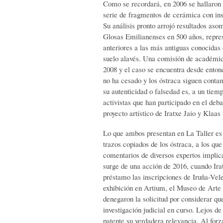
Como se recordará, en 2006 se hallaron 
serie de fragmentos de cerámica con insc
Su análisis pronto arrojó resultados aso
Glosas Emilianenses en 500 años, repres
anteriores a las más antiguas conocidas o
suelo alavés. Una comisión de académico
2008 y el caso se encuentra desde enton
no ha cesado y los óstraca siguen conta
su autenticidad o falsedad es, a un tiem
activistas que han participado en el deb
proyecto artístico de Iratxe Jaio y Klaa
Lo que ambos presentan en La Taller es 
trazos copiados de los óstraca, a los qu
comentarios de diversos expertos implicad
surge de una acción de 2016, cuando Ira
préstamo las inscripciones de Iruña-Ve
exhibición en Artium, el Museo de Art
denegaron la solicitud por considerar qu
investigación judicial en curso. Lejos de 
patente su verdadera relevancia. Al forz