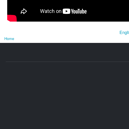
Engl
Home
U bent hier