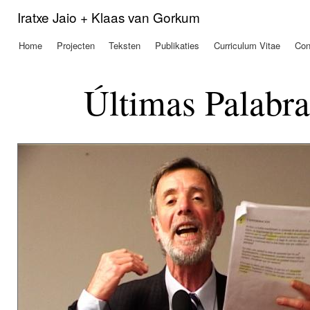
Ove
Iratxe Jaio + Klaas van Gorkum
en 
de
Home
Projecten
Teksten
Publikaties
Curriculum Vitae
Con
Hoofdmenu
alg
inh
gaa
Últimas Palabra