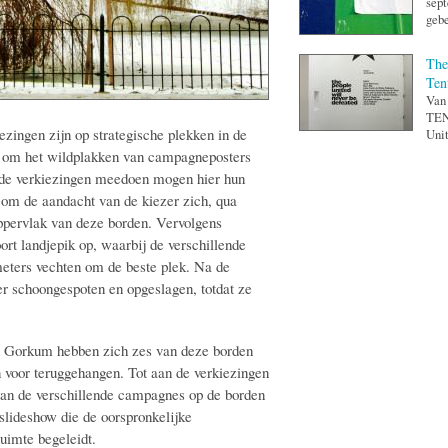
sept
gebe
The
Ten
Van 
TENT
ingen zijn op strategische plekken in de
Unit
t, om het wildplakken van campagneposters
an de verkiezingen meedoen mogen hier hun
d om de aandacht van de kiezer zich, qua
oppervlak van deze borden. Vervolgens
oort landjepik op, waarbij de verschillende
imeters vechten om de beste plek. Na de
r schoongespoten en opgeslagen, totdat ze
n Gorkum hebben zich zes van deze borden
 voor teruggehangen. Tot aan de verkiezingen
van de verschillende campagnes op de borden
 slideshow die de oorspronkelijke
ruimte begeleidt.