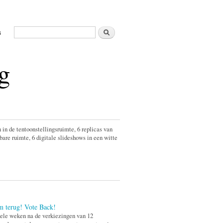
Zoeken
s
Zoekveld
g
 in de tentoonstellingsruimte, 6 replicas van
are ruimte, 6 digitale slideshows in een witte
m terug! Vote Back!
ele weken na de verkiezingen van 12