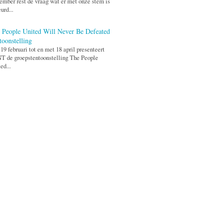
ember rest de vraag wat er met onze stem is
urd...
 People United Will Never Be Defeated
toonstelling
19 februari tot en met 18 april presenteert
 de groepstentoonstelling The People
ed...