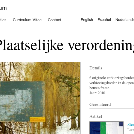
Overslaan
kum
en naar
de
ties
Curriculum Vitae
Contact
English
Español
Nederland
algemene
Talen
inhoud
gaan
Plaatselijke verordenin
Details
6 originele verkiezingsborden
verkiezingsborden in de openb
houten frame
Jaar:
2010
Gerelateerd
Artikel
Ste
Lutt