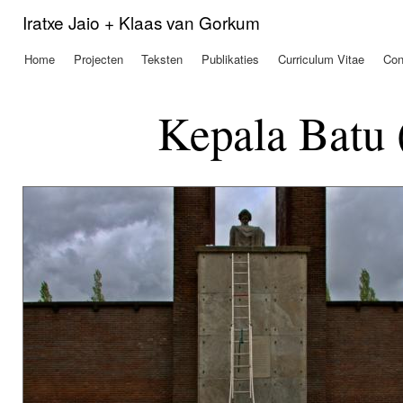
Ove
Iratxe Jaio + Klaas van Gorkum
en 
de
Home
Projecten
Teksten
Publikaties
Curriculum Vitae
Con
Hoofdmenu
alg
inh
gaa
Kepala Batu 