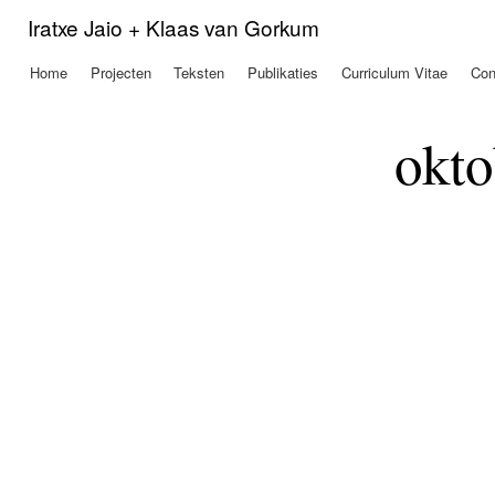
Ove
Iratxe Jaio + Klaas van Gorkum
en 
de
Home
Projecten
Teksten
Publikaties
Curriculum Vitae
Con
Hoofdmenu
alg
inh
gaa
okto